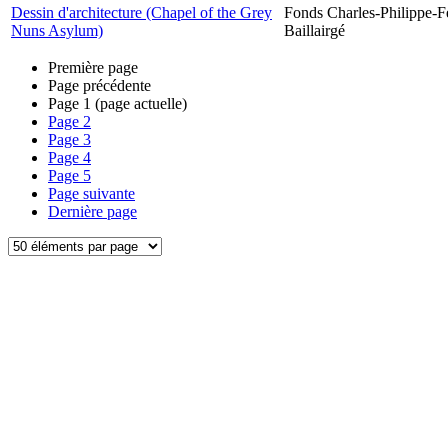
Dessin d'architecture (Chapel of the Grey
Fonds Charles-Philippe-F
Nuns Asylum)
Baillairgé
Première page
Page précédente
Page
1
(page actuelle)
Page
2
Page
3
Page
4
Page
5
Page suivante
Dernière page