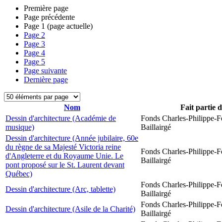
Première page
Page précédente
Page
1
(page actuelle)
Page
2
Page
3
Page
4
Page
5
Page suivante
Dernière page
Nom
Fait partie 
Dessin d'architecture (Académie de
Fonds Charles-Philippe-F
musique)
Baillairgé
Dessin d'architecture (Année jubilaire, 60e
du règne de sa Majesté Victoria reine
Fonds Charles-Philippe-F
d'Angleterre et du Royaume Unie. Le
Baillairgé
pont proposé sur le St. Laurent devant
Québec)
Fonds Charles-Philippe-F
Dessin d'architecture (Arc, tablette)
Baillairgé
Fonds Charles-Philippe-F
Dessin d'architecture (Asile de la Charité)
Baillairgé