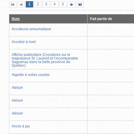
Page
(page
Page
Page
Page
Page
1
Première
2
Page
3
4
5
Page
Dernière
actuelle)
page
précédente
suivante
page
Nom
Fait partie de
Accoteuse pneumatique
Accotoir à rivet
Affiche publicitaire (Croisières sur le
majestueux St. Laurent et l’incomparable
Saguenay dans la belle province de
Québec)
Aiguille à voiles courbe
Alésoir
Alésoir
Alésoir
Ancre à jas