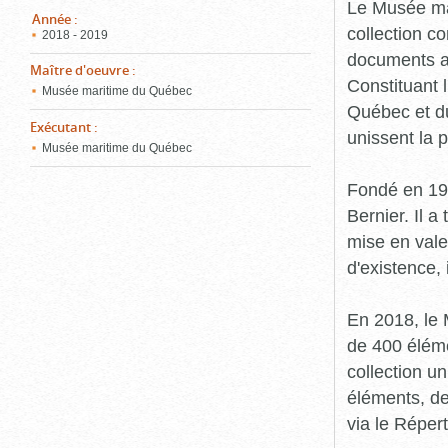
pou
Le Musée ma
ferm
Année
:
collection c
2018 - 2019
documents an
Maître d'oeuvre
:
Constituant 
Musée maritime du Québec
Québec et du
Exécutant
:
unissent la 
Musée maritime du Québec
Fondé en 19
Bernier. Il a
mise en vale
d'existence,
En 2018, le
de 400 éléme
collection u
éléments, de
via le Réper