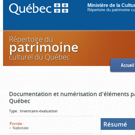
Ministère de la Cult
Répertoire du patrimoine c
Répertoire du
patrimoine
culturel du Québec
Accueil
Documentation et numérisation d'éléments pa
Québec
Type
:
Inventaire-évaluation
Résumé
(Boi
Portée
:
ouve
Nationale
cliq