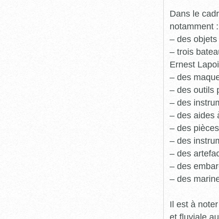
Dans le cadr
notamment :
– des objets
– trois batea
Ernest Lapoi
– des maque
– des outils 
– des instru
– des aides 
– des pièces
– des instru
– des artefa
– des embarc
– des marine
Il est à not
et fluviale 