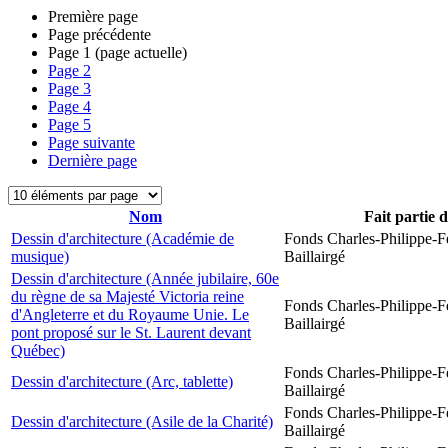
Première page
Page précédente
Page
1
(page actuelle)
Page
2
Page
3
Page
4
Page
5
Page suivante
Dernière page
Nom
Fait partie 
Dessin d'architecture (Académie de
Fonds Charles-Philippe-F
musique)
Baillairgé
Dessin d'architecture (Année jubilaire, 60e
du règne de sa Majesté Victoria reine
Fonds Charles-Philippe-F
d'Angleterre et du Royaume Unie. Le
Baillairgé
pont proposé sur le St. Laurent devant
Québec)
Fonds Charles-Philippe-F
Dessin d'architecture (Arc, tablette)
Baillairgé
Fonds Charles-Philippe-F
Dessin d'architecture (Asile de la Charité)
Baillairgé