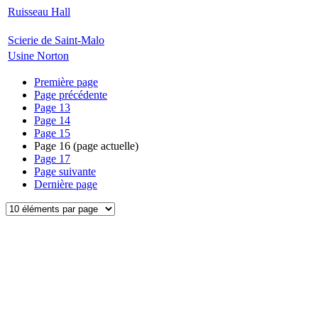
Ruisseau Hall
Scierie de Saint-Malo
Usine Norton
Première page
Page précédente
Page
13
Page
14
Page
15
Page
16
(page actuelle)
Page
17
Page suivante
Dernière page