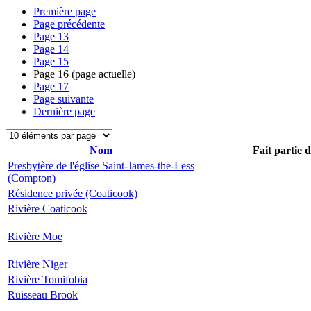
Première page
Page précédente
Page
13
Page
14
Page
15
Page
16
(page actuelle)
Page
17
Page suivante
Dernière page
Nom
Fait partie 
Presbytère de l'église Saint-James-the-Less
(Compton)
Résidence privée (Coaticook)
Rivière Coaticook
Rivière Moe
Rivière Niger
Rivière Tomifobia
Ruisseau Brook