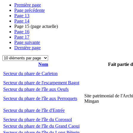
Première page
Page précédente
Page
13
Page
14
Page
15
(page actuelle)
Page
16
Page
17
Page suivante
Dernière page
Nom
Fait partie 
Secteur du phare de Carleton
Secteur du phare de l'escarpement Bagot
Secteur du phare de l'île aux Oeufs
Site patrimonial de l'Arch
Secteur du phare de l'île aux Perroquets
Mingan
Secteur du phare de l'île d'Entrée
Secteur du phare de l'île du Corossol
Secteur du phare de l'île du Grand Caoui
Secteur du phare de l'île du Long Pèlerin