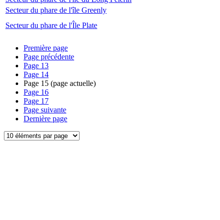
Secteur du phare de l'île Greenly
Secteur du phare de l'Île Plate
Première page
Page précédente
Page
13
Page
14
Page
15
(page actuelle)
Page
16
Page
17
Page suivante
Dernière page