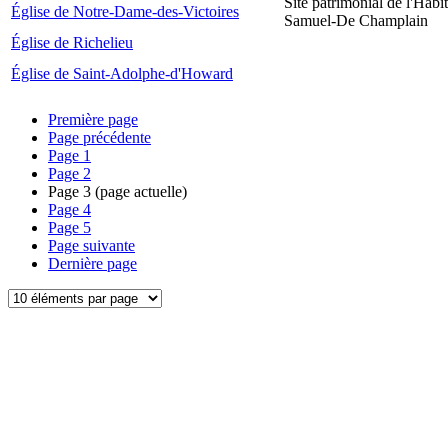
Site patrimonial de l'Habit
Église de Notre-Dame-des-Victoires
Samuel-De Champlain
Église de Richelieu
Église de Saint-Adolphe-d'Howard
Première page
Page précédente
Page
1
Page
2
Page
3
(page actuelle)
Page
4
Page
5
Page suivante
Dernière page