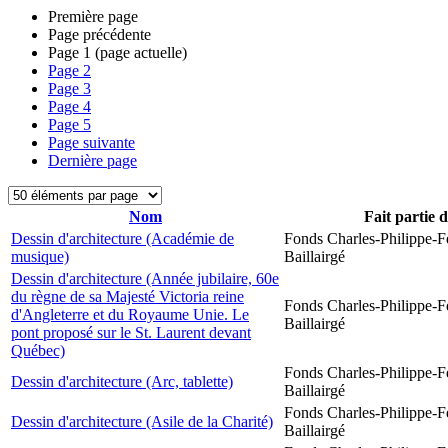
Première page
Page précédente
Page
1
(page actuelle)
Page
2
Page
3
Page
4
Page
5
Page suivante
Dernière page
Nom
Fait partie 
Dessin d'architecture (Académie de
Fonds Charles-Philippe-F
musique)
Baillairgé
Dessin d'architecture (Année jubilaire, 60e
du règne de sa Majesté Victoria reine
Fonds Charles-Philippe-F
d'Angleterre et du Royaume Unie. Le
Baillairgé
pont proposé sur le St. Laurent devant
Québec)
Fonds Charles-Philippe-F
Dessin d'architecture (Arc, tablette)
Baillairgé
Fonds Charles-Philippe-F
Dessin d'architecture (Asile de la Charité)
Baillairgé