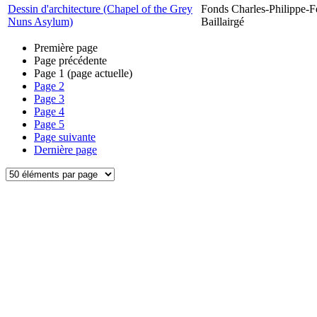
Dessin d'architecture (Chapel of the Grey
Fonds Charles-Philippe-F
Nuns Asylum)
Baillairgé
Première page
Page précédente
Page
1
(page actuelle)
Page
2
Page
3
Page
4
Page
5
Page suivante
Dernière page