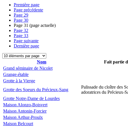
Première page
Page précédente
Page
29
Page
30
Page
31
(page actuelle)
Page
32
Page
33
Page suivante
Dernière page
Nom
Fait partie 
Grand séminaire de Nicolet
Grange-étable
Grotte à la Vierge
Palissade du cloître des S
Grotte des Soeurs du Précieux-Sang
adoratrices du Précieux-
Grotte Notre-Dame de Lourdes
Maison Alonzo-Boisvert
Maison Antonin-Forcier
Maison Arthur-Proulx
Maison Belcourt