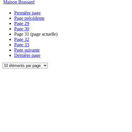
Maison Brassard
Première page
Page précédente
Page
29
Page
30
Page
31
(page actuelle)
Page
32
Page
33
Page suivante
Dernière page