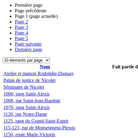
Première page
Page précédente
Page
1
(page actuelle)
Page
2
Page
3
Page
4
Page
5
Page suivante
Dernière page
Nom
Fait partie 
Atelier et maison Rodolphe-Duguay
Palais de justice de Nicolet
Séminaire de Nicolet
1000, rang Saint-Alexis
1008, rue Saint-Jean-Baptiste
1070, rang Saint-Alexis
1120, rue Notre-Dame
1125, rang du Grand-Saint-Esprit
115-123, rue de Monseigneur-Plessis
1150, route Marie-Victorin