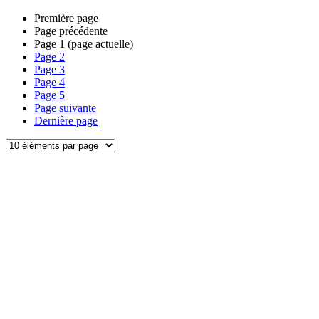
Première page
Page précédente
Page
1
(page actuelle)
Page
2
Page
3
Page
4
Page
5
Page suivante
Dernière page