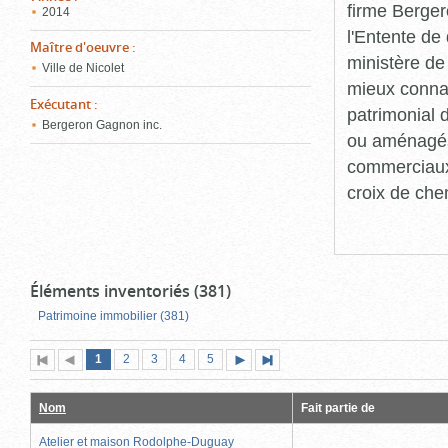
firme Berger
2014
l'Entente de 
Maître d'oeuvre
:
ministère de
Ville de Nicolet
mieux connaît
Exécutant
:
patrimonial d
Bergeron Gagnon inc.
ou aménagés 
commerciaux, 
croix de che
Éléments inventoriés (381)
Patrimoine immobilier (381)
Page
(page
Page
Page
Page
Page
1
Première
2
Page
3
4
5
Page
Dernière
actuelle)
page
précédente
suivante
page
Nom
Fait partie de
Atelier et maison Rodolphe-Duguay