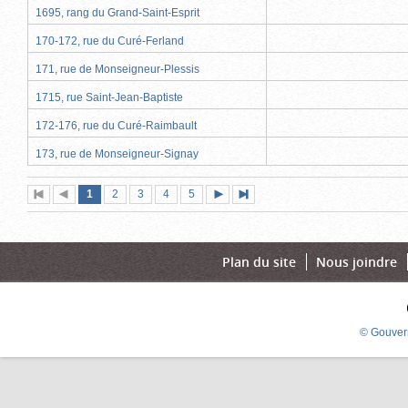
1695, rang du Grand-Saint-Esprit
170-172, rue du Curé-Ferland
171, rue de Monseigneur-Plessis
1715, rue Saint-Jean-Baptiste
172-176, rue du Curé-Raimbault
173, rue de Monseigneur-Signay
Page
(page
Page
Page
Page
Page
1
Première
2
Page
3
4
5
Page
Dernière
actuelle)
page
précédente
suivante
page
Plan du site
Nous joindre
© Gouver