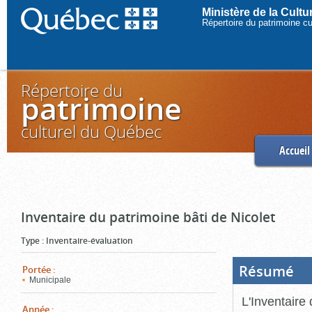
Ministère de la Cult
Répertoire du patrimoine c
Répertoire du
patrimoine
culturel du Québec
Accueil
Inventaire du patrimoine bâti de Nicolet
Type
:
Inventaire-évaluation
Résumé
(Boi
Portée
:
ouve
Municipale
cliq
pou
L'Inventaire 
ferm
Année
: