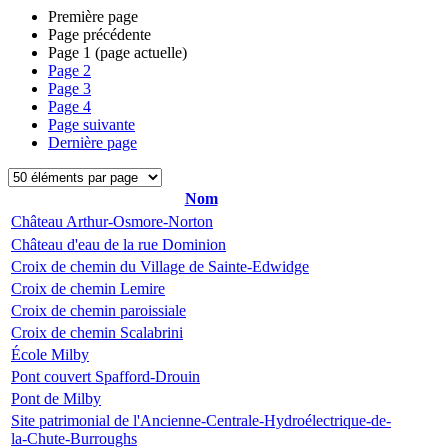
Première page
Page précédente
Page
1
(page actuelle)
Page
2
Page
3
Page
4
Page suivante
Dernière page
Nom
Château Arthur-Osmore-Norton
Château d'eau de la rue Dominion
Croix de chemin du Village de Sainte-Edwidge
Croix de chemin Lemire
Croix de chemin paroissiale
Croix de chemin Scalabrini
École Milby
Pont couvert Spafford-Drouin
Pont de Milby
Site patrimonial de l'Ancienne-Centrale-Hydroélectrique-de-
la-Chute-Burroughs