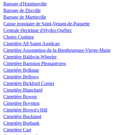
Barrage d'Huntingville
Barrage de Dixville
Barrage de Martinville
Caisse populaire de Saint-Venant-de-Paquette
Centrale électrique d'Hydro-Québec
Chutes Cushing
Cimetière All Saints Anglican
Cimetière Assomption-de-la-Bienheureuse-Vierge-Marie
Cimetière Baldwin-Wheeler
Cimetière Barnston Pleasantview
Cimetière Belknap
Cimetière Bellows
Cimetière Bickford Corner
Cimetière Blanchard
Cimetière Bowen
Cimetière Boynton
Cimetière Brown's Hill
Cimetière Buckland
Cimetière Burbank
Cimetière Carr