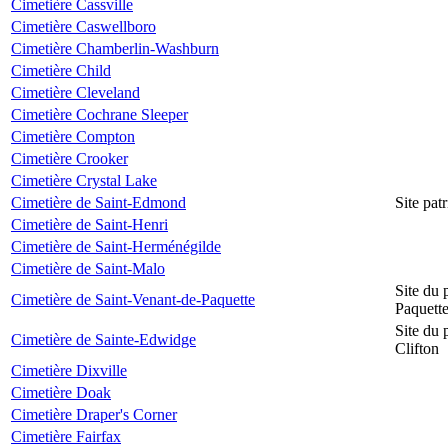
Cimetière Cassville
Cimetière Caswellboro
Cimetière Chamberlin-Washburn
Cimetière Child
Cimetière Cleveland
Cimetière Cochrane Sleeper
Cimetière Compton
Cimetière Crooker
Cimetière Crystal Lake
Cimetière de Saint-Edmond
Site pat
Cimetière de Saint-Henri
Cimetière de Saint-Herménégilde
Cimetière de Saint-Malo
Site du 
Cimetière de Saint-Venant-de-Paquette
Paquett
Site du 
Cimetière de Sainte-Edwidge
Clifton
Cimetière Dixville
Cimetière Doak
Cimetière Draper's Corner
Cimetière Fairfax