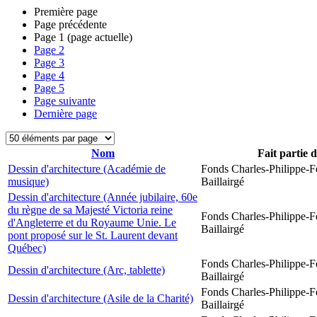
Première page
Page précédente
Page
1
(page actuelle)
Page
2
Page
3
Page
4
Page
5
Page suivante
Dernière page
Nom
Fait partie 
Dessin d'architecture (Académie de
Fonds Charles-Philippe-F
musique)
Baillairgé
Dessin d'architecture (Année jubilaire, 60e
du règne de sa Majesté Victoria reine
Fonds Charles-Philippe-F
d'Angleterre et du Royaume Unie. Le
Baillairgé
pont proposé sur le St. Laurent devant
Québec)
Fonds Charles-Philippe-F
Dessin d'architecture (Arc, tablette)
Baillairgé
Fonds Charles-Philippe-F
Dessin d'architecture (Asile de la Charité)
Baillairgé