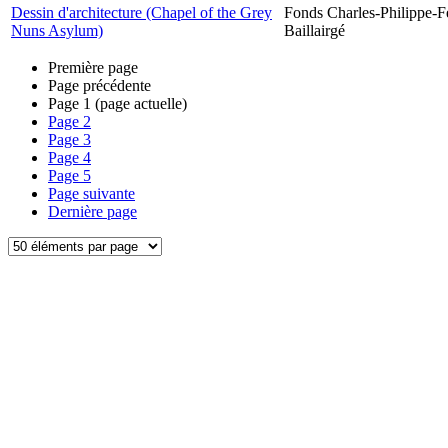
Dessin d'architecture (Chapel of the Grey
Fonds Charles-Philippe-F
Nuns Asylum)
Baillairgé
Première page
Page précédente
Page
1
(page actuelle)
Page
2
Page
3
Page
4
Page
5
Page suivante
Dernière page