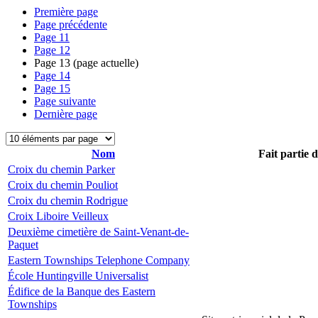
Première page
Page précédente
Page
11
Page
12
Page
13
(page actuelle)
Page
14
Page
15
Page suivante
Dernière page
Nom
Fait partie 
Croix du chemin Parker
Croix du chemin Pouliot
Croix du chemin Rodrigue
Croix Liboire Veilleux
Deuxième cimetière de Saint-Venant-de-
Paquet
Eastern Townships Telephone Company
École Huntingville Universalist
Édifice de la Banque des Eastern
Townships