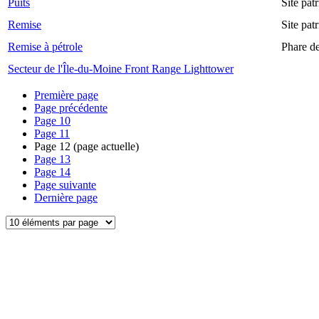
Puits
Site pat
Remise
Site pat
Remise à pétrole
Phare d
Secteur de l'Île-du-Moine Front Range Lighttower
Première page
Page précédente
Page
10
Page
11
Page
12
(page actuelle)
Page
13
Page
14
Page suivante
Dernière page