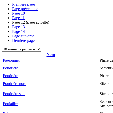
Première page
Page précédente
Page
10
Page
11
Page
12
(page actuelle)
Page
13
Page
14
Page suivante
Dernière page
Nom
Pigeonnier
Phare d
Poudrière
Secteur
Poudrière
Phare d
Poudrière nord
Site pat
Poudrière sud
Site pat
Secteur 
Poulailler
Site pat