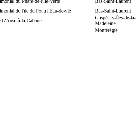
rimonial du Phare-de-l'Île-Verte
Bas-Saint-Laurent
rimonial de l'île du Pot à l'Eau-de-vie
Bas-Saint-Laurent
Gaspésie--Îles-de-la-
e L'Anse-à-la-Cabane
Madeleine
Montérégie