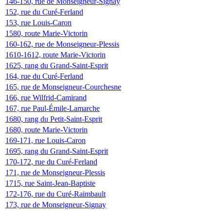
146-150, rue de Monseigneur-Signay
152, rue du Curé-Ferland
153, rue Louis-Caron
1580, route Marie-Victorin
160-162, rue de Monseigneur-Plessis
1610-1612, route Marie-Victorin
1625, rang du Grand-Saint-Esprit
164, rue du Curé-Ferland
165, rue de Monseigneur-Courchesne
166, rue Wilfrid-Camirand
167, rue Paul-Émile-Lamarche
1680, rang du Petit-Saint-Esprit
1680, route Marie-Victorin
169-171, rue Louis-Caron
1695, rang du Grand-Saint-Esprit
170-172, rue du Curé-Ferland
171, rue de Monseigneur-Plessis
1715, rue Saint-Jean-Baptiste
172-176, rue du Curé-Raimbault
173, rue de Monseigneur-Signay