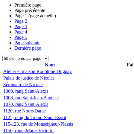
Première page
Page précédente
Page
1
(page actuelle)
Page
2
Page
3
Page
4
Page
5
Page suivante
Dernière page
Nom
Fai
Atelier et maison Rodolphe-Duguay
Palais de justice de Nicolet
Séminaire de Nicolet
1000, rang Saint-Alexis
1008, rue Saint-Jean-Baptiste
1070, rang Saint-Alexis
1120, rue Notre-Dame
1125, rang du Grand-Saint-Esprit
115-123, rue de Monseigneur-Plessis
1150, route Marie-Victorin