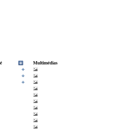
é
Multimédias