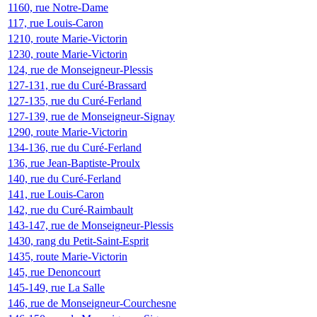
1160, rue Notre-Dame
117, rue Louis-Caron
1210, route Marie-Victorin
1230, route Marie-Victorin
124, rue de Monseigneur-Plessis
127-131, rue du Curé-Brassard
127-135, rue du Curé-Ferland
127-139, rue de Monseigneur-Signay
1290, route Marie-Victorin
134-136, rue du Curé-Ferland
136, rue Jean-Baptiste-Proulx
140, rue du Curé-Ferland
141, rue Louis-Caron
142, rue du Curé-Raimbault
143-147, rue de Monseigneur-Plessis
1430, rang du Petit-Saint-Esprit
1435, route Marie-Victorin
145, rue Denoncourt
145-149, rue La Salle
146, rue de Monseigneur-Courchesne