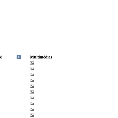
é
Multimédias