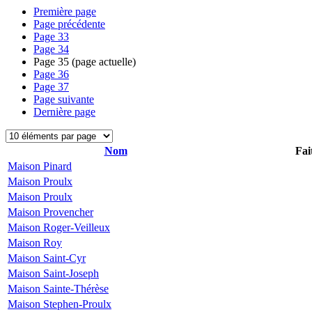
Première page
Page précédente
Page
33
Page
34
Page
35
(page actuelle)
Page
36
Page
37
Page suivante
Dernière page
Nom
Fai
Maison Pinard
Maison Proulx
Maison Proulx
Maison Provencher
Maison Roger-Veilleux
Maison Roy
Maison Saint-Cyr
Maison Saint-Joseph
Maison Sainte-Thérèse
Maison Stephen-Proulx