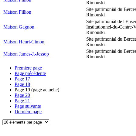
Rimouski
Site patrimonial du Berce
Maison Fillion
Rimouski
Site patrimonial de l'Ens
Maison Gagnon
Institutionnel-du-Centre-V
Rimouski
Site patrimonial du Berce
Maison Henri-Cimon
Rimouski
Site patrimonial du Berce
Maison James-J.-Jessop
Rimouski
Première page
Page précédente
Page
17
Page
18
Page
19
(page actuelle)
Page
20
Page
21
Page suivante
Dernière page