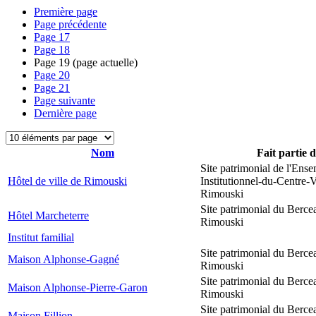
Première page
Page précédente
Page
17
Page
18
Page
19
(page actuelle)
Page
20
Page
21
Page suivante
Dernière page
Nom
Fait partie 
Site patrimonial de l'Ens
Hôtel de ville de Rimouski
Institutionnel-du-Centre-V
Rimouski
Site patrimonial du Berce
Hôtel Marcheterre
Rimouski
Institut familial
Site patrimonial du Berce
Maison Alphonse-Gagné
Rimouski
Site patrimonial du Berce
Maison Alphonse-Pierre-Garon
Rimouski
Site patrimonial du Berce
Maison Fillion