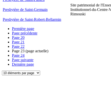
Site patrimonial de l'Ens
Presbytère de Saint-Germain
Institutionnel-du-Centre-V
Rimouski
Presbytère de Saint-Robert-Bellarmin
Première page
Page précédente
Page
20
Page
21
Page
22
Page
23
(page actuelle)
Page
24
Page suivante
Dernière page