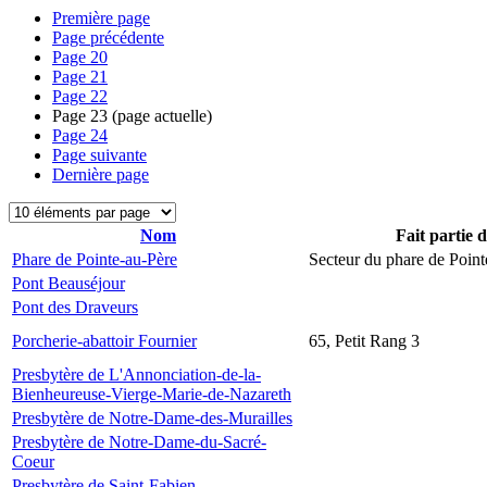
Première page
Page précédente
Page
20
Page
21
Page
22
Page
23
(page actuelle)
Page
24
Page suivante
Dernière page
Nom
Fait partie 
Phare de Pointe-au-Père
Secteur du phare de Point
Pont Beauséjour
Pont des Draveurs
Porcherie-abattoir Fournier
65, Petit Rang 3
Presbytère de L'Annonciation-de-la-
Bienheureuse-Vierge-Marie-de-Nazareth
Presbytère de Notre-Dame-des-Murailles
Presbytère de Notre-Dame-du-Sacré-
Coeur
Presbytère de Saint-Fabien