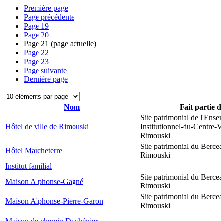
Première page
Page précédente
Page
19
Page
20
Page
21
(page actuelle)
Page
22
Page
23
Page suivante
Dernière page
Nom
Fait partie 
Site patrimonial de l'Ens
Hôtel de ville de Rimouski
Institutionnel-du-Centre-V
Rimouski
Site patrimonial du Berce
Hôtel Marcheterre
Rimouski
Institut familial
Site patrimonial du Berce
Maison Alphonse-Gagné
Rimouski
Site patrimonial du Berce
Maison Alphonse-Pierre-Garon
Rimouski
Maison du chemin Duchénier