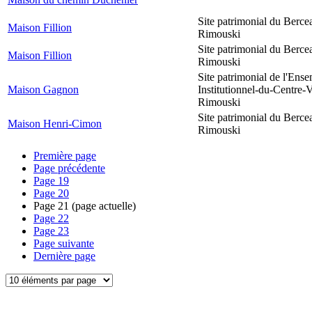
Site patrimonial du Berce
Maison Fillion
Rimouski
Site patrimonial du Berce
Maison Fillion
Rimouski
Site patrimonial de l'Ens
Maison Gagnon
Institutionnel-du-Centre-V
Rimouski
Site patrimonial du Berce
Maison Henri-Cimon
Rimouski
Première page
Page précédente
Page
19
Page
20
Page
21
(page actuelle)
Page
22
Page
23
Page suivante
Dernière page