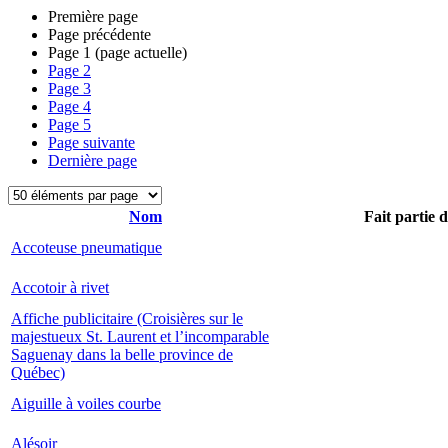
Première page
Page précédente
Page
1
(page actuelle)
Page
2
Page
3
Page
4
Page
5
Page suivante
Dernière page
Nom
Fait partie 
Accoteuse pneumatique
Accotoir à rivet
Affiche publicitaire (Croisières sur le
majestueux St. Laurent et l’incomparable
Saguenay dans la belle province de
Québec)
Aiguille à voiles courbe
Alésoir