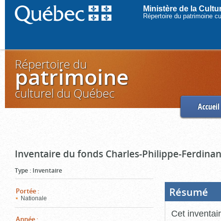
Ministère de la Cult
Répertoire du patrimoine c
Répertoire du
patrimoine
culturel du Québec
Accueil
Inventaire du fonds Charles-Philippe-Ferdinan
Type
:
Inventaire
Résumé
(Boi
Portée
:
ouve
Nationale
cliq
pou
Cet inventai
ferm
Année
: