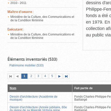
dessins d'ar
2010 - 2011
Philippe-Fer
Maître d'oeuvre
:
fonds a été c
Ministère de la Culture, des Communications et
de la Condition féminine
en 1979. En 
collection a
Exécutant
:
au public vi
Ministère de la Culture, des Communications et
de la Condition féminine
Éléments inventoriés (533)
Patrimoine mobilier (533)
Page
(page
Page
Page
Page
Page
1
Première
2
Page
3
4
5
Page
Dernière
actuelle)
page
précédente
suivante
page
Nom
Fait partie de
Dessin d'architecture (Académie de
Fonds Charles-Philippe-Fe
musique)
Baillairgé
Dessin d'architecture (Année jubilaire, 60e
Fonds Charles-Philippe-Fe
du règne de sa Majesté Victoria reine
Baillairgé