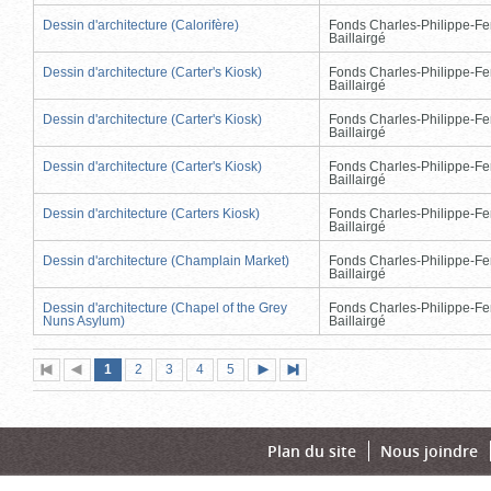
Dessin d'architecture (Calorifère)
Fonds Charles-Philippe-Fe
Baillairgé
Dessin d'architecture (Carter's Kiosk)
Fonds Charles-Philippe-Fe
Baillairgé
Dessin d'architecture (Carter's Kiosk)
Fonds Charles-Philippe-Fe
Baillairgé
Dessin d'architecture (Carter's Kiosk)
Fonds Charles-Philippe-Fe
Baillairgé
Dessin d'architecture (Carters Kiosk)
Fonds Charles-Philippe-Fe
Baillairgé
Dessin d'architecture (Champlain Market)
Fonds Charles-Philippe-Fe
Baillairgé
Dessin d'architecture (Chapel of the Grey
Fonds Charles-Philippe-Fe
Nuns Asylum)
Baillairgé
Page
(page
Page
Page
Page
Page
1
Première
2
Page
3
4
5
Page
Dernière
actuelle)
page
précédente
suivante
page
Plan du site
Nous joindre