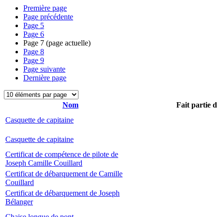
Première page
Page précédente
Page
5
Page
6
Page
7
(page actuelle)
Page
8
Page
9
Page suivante
Dernière page
Nom
Fait partie 
Casquette de capitaine
Casquette de capitaine
Certificat de compétence de pilote de
Joseph Camille Couillard
Certificat de débarquement de Camille
Couillard
Certificat de débarquement de Joseph
Bélanger
Chaise longue de pont