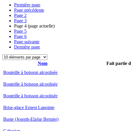
Première page
Page précédente
Page
2
Page
3
Page
4
(page actuelle)
Page
5
Page
6
Page suivante
Dernière page
Nom
Fait partie 
Bouteille à boisson alcoolisée
Bouteille à boisson alcoolisée
Bouteille à boisson alcoolisée
Brise-glace Ernest Lapointe
Buste (Joseph-Elzéar Bernier)
Cabestan