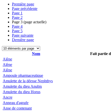
Première page
Page précédente
Page
1
Page
2
Page
3
(page actuelle)
Page
4
Page
5
Page suivante
Dernière page
Nom
Fait partie 
Alène
Alène
Alène
Ampoule pharmaceutique
Amulette de la déesse Nephthys
Amulette du dieu Anubis
Amulette du dieu Horus
Ancre
Anneau d'agrafe
Anse de contenant