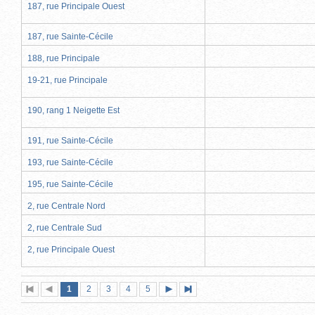
187, rue Principale Ouest
187, rue Sainte-Cécile
188, rue Principale
19-21, rue Principale
190, rang 1 Neigette Est
191, rue Sainte-Cécile
193, rue Sainte-Cécile
195, rue Sainte-Cécile
2, rue Centrale Nord
2, rue Centrale Sud
2, rue Principale Ouest
Page
(page
Page
Page
Page
Page
1
Première
2
Page
3
4
5
Page
Dernière
actuelle)
page
précédente
suivante
page