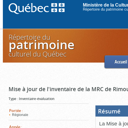
Ministère de la Cult
Répertoire du patrimoine c
Répertoire du
patrimoine
culturel du Québec
Accueil
Mise à jour de l'inventaire de la MRC de Rimo
Type
:
Inventaire-évaluation
Résumé
(Boi
Portée
:
ouve
Régionale
cliq
pou
La Mise à jo
ferm
Année
: