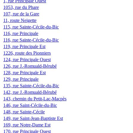
1, rue Principale Ouest
1053, rue du Phare
107, rue de la Gare
11, route Neigette
115, rue Sainte-Cécile-du-Bic
116, rue Principale
116, rue Sainte-Cécile-du-Bic
119, rue Principale Est
1226, route des Pionniers
124, rue Principale Ouest
126, rue J.-Romuald-Bérubé
128, rue Principale Est
129, rue Principale
135, rue Sainte-Cécile-du-Bic
142, rue J.-Romuald-Bérubé
143, chemin du Petit-Lac-Macpès
146, rue Saint-Cécile-du-Bic
148, rue Sainte-Cécile
149, rue Saint-Jean-Baptiste Est
169, rue Notre-Dame Est
170, rue Principale Ouest