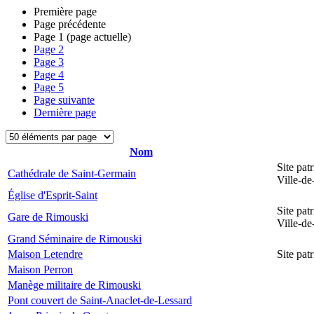
Première page
Page précédente
Page
1
(page actuelle)
Page
2
Page
3
Page
4
Page
5
Page suivante
Dernière page
Nom
Site pat
Cathédrale de Saint-Germain
Ville-d
Église d'Esprit-Saint
Site pat
Gare de Rimouski
Ville-d
Grand Séminaire de Rimouski
Maison Letendre
Site pa
Maison Perron
Manège militaire de Rimouski
Pont couvert de Saint-Anaclet-de-Lessard