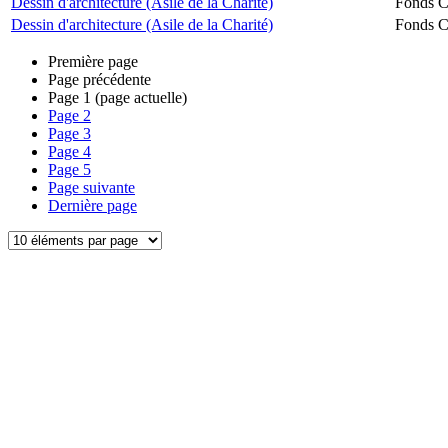
Dessin d'architecture (Asile de la Charité)
Fonds Ch
Dessin d'architecture (Asile de la Charité)
Fonds Ch
Première page
Page précédente
Page
1
(page actuelle)
Page
2
Page
3
Page
4
Page
5
Page suivante
Dernière page