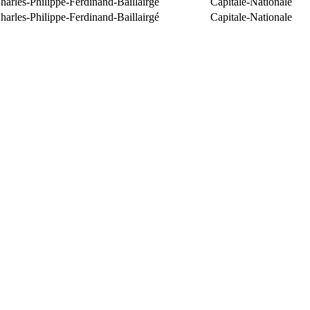
arles-Philippe-Ferdinand-Baillairgé
Capitale-Nationale
arles-Philippe-Ferdinand-Baillairgé
Capitale-Nationale