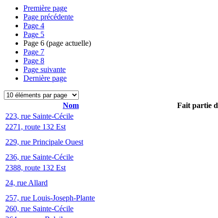
Première page
Page précédente
Page
4
Page
5
Page
6
(page actuelle)
Page
7
Page
8
Page suivante
Dernière page
Nom
Fait partie 
223, rue Sainte-Cécile
2271, route 132 Est
229, rue Principale Ouest
236, rue Sainte-Cécile
2388, route 132 Est
24, rue Allard
257, rue Louis-Joseph-Plante
260, rue Sainte-Cécile