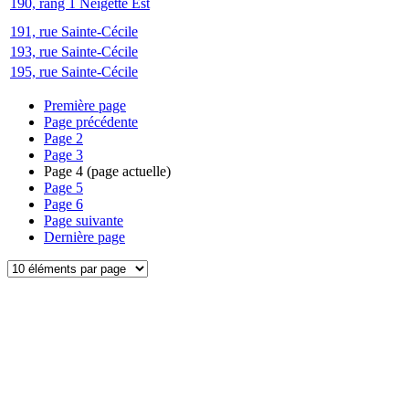
190, rang 1 Neigette Est
191, rue Sainte-Cécile
193, rue Sainte-Cécile
195, rue Sainte-Cécile
Première page
Page précédente
Page
2
Page
3
Page
4
(page actuelle)
Page
5
Page
6
Page suivante
Dernière page