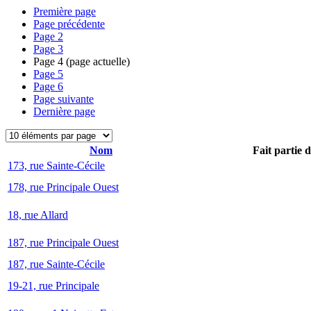
Première page
Page précédente
Page
2
Page
3
Page
4
(page actuelle)
Page
5
Page
6
Page suivante
Dernière page
Nom
Fait partie 
173, rue Sainte-Cécile
178, rue Principale Ouest
18, rue Allard
187, rue Principale Ouest
187, rue Sainte-Cécile
19-21, rue Principale