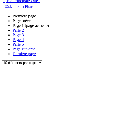
1, rue Principale Ouest
1053, rue du Phare
Première page
Page précédente
Page
1
(page actuelle)
Page
2
Page
3
Page
4
Page
5
Page suivante
Dernière page