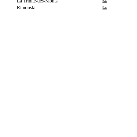
La Trinité-des-Monts
Rimouski