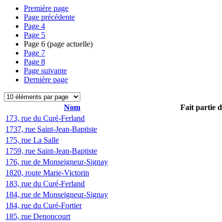
Première page
Page précédente
Page
4
Page
5
Page
6
(page actuelle)
Page
7
Page
8
Page suivante
Dernière page
Nom
Fait partie 
173, rue du Curé-Ferland
1737, rue Saint-Jean-Baptiste
175, rue La Salle
1759, rue Saint-Jean-Baptiste
176, rue de Monseigneur-Signay
1820, route Marie-Victorin
183, rue du Curé-Ferland
184, rue de Monseigneur-Signay
184, rue du Curé-Fortier
185, rue Denoncourt