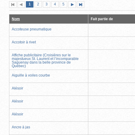
Page
(page
Page
Page
Page
Page
1
Première
2
Page
3
4
5
Page
Dernière
actuelle)
page
précédente
suivante
page
Nom
Fait partie de
Accoteuse pneumatique
Accotoir à rivet
Affiche publicitaire (Croisières sur le
majestueux St. Laurent et l’incomparable
Saguenay dans la belle province de
Québec)
Aiguille à voiles courbe
Alésoir
Alésoir
Alésoir
Ancre à jas