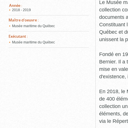
pou
Le Musée ma
ferm
Année
:
collection c
2018 - 2019
documents an
Maître d'oeuvre
:
Constituant 
Musée maritime du Québec
Québec et du
Exécutant
:
unissent la 
Musée maritime du Québec
Fondé en 19
Bernier. Il a
mise en vale
d'existence,
En 2018, le
de 400 éléme
collection u
éléments, de
via le Réper