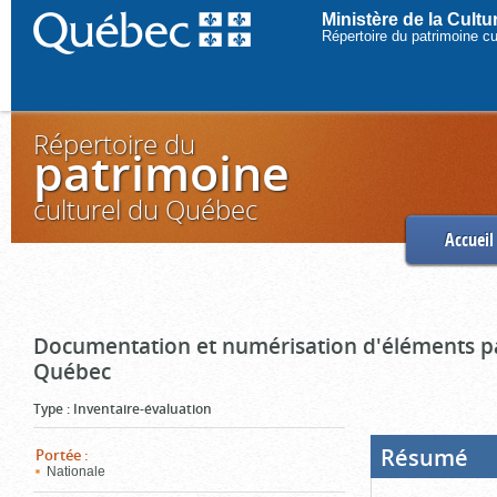
Ministère de la Cult
Répertoire du patrimoine c
Répertoire du
patrimoine
culturel du Québec
Accueil
Documentation et numérisation d'éléments pa
Québec
Type
:
Inventaire-évaluation
Résumé
(Boi
Portée
:
ouve
Nationale
cliq