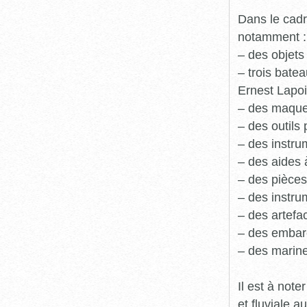
Dans le cadr
notamment :
– des objets
– trois batea
Ernest Lapoi
– des maque
– des outils 
– des instru
– des aides 
– des pièces
– des instru
– des artefa
– des embarc
– des marine
Il est à not
et fluviale 