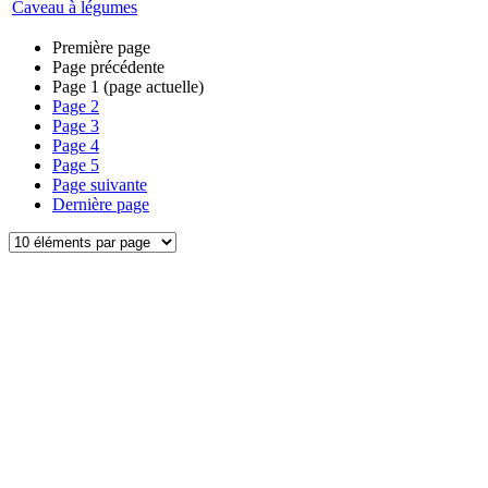
Caveau à légumes
Première page
Page précédente
Page
1
(page actuelle)
Page
2
Page
3
Page
4
Page
5
Page suivante
Dernière page