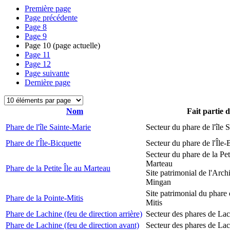
Première page
Page précédente
Page
8
Page
9
Page
10
(page actuelle)
Page
11
Page
12
Page suivante
Dernière page
Nom
Fait partie 
Phare de l'île Sainte-Marie
Secteur du phare de l'île 
Phare de l'Île-Bicquette
Secteur du phare de l'Île-
Secteur du phare de la Peti
Marteau
Phare de la Petite Île au Marteau
Site patrimonial de l'Arch
Mingan
Site patrimonial du phare 
Phare de la Pointe-Mitis
Mitis
Phare de Lachine (feu de direction arrière)
Secteur des phares de La
Phare de Lachine (feu de direction avant)
Secteur des phares de La