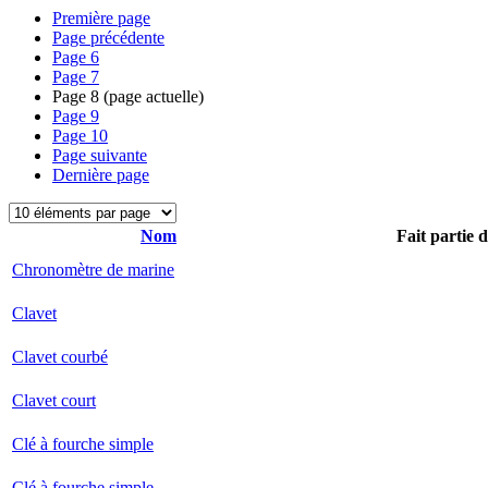
Première page
Page précédente
Page
6
Page
7
Page
8
(page actuelle)
Page
9
Page
10
Page suivante
Dernière page
Nom
Fait partie 
Chronomètre de marine
Clavet
Clavet courbé
Clavet court
Clé à fourche simple
Clé à fourche simple