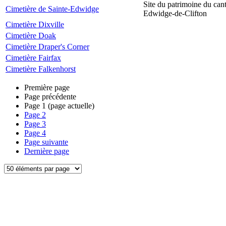
Site du patrimoine du can
Cimetière de Sainte-Edwidge
Edwidge-de-Clifton
Cimetière Dixville
Cimetière Doak
Cimetière Draper's Corner
Cimetière Fairfax
Cimetière Falkenhorst
Première page
Page précédente
Page
1
(page actuelle)
Page
2
Page
3
Page
4
Page suivante
Dernière page