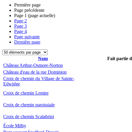
Première page
Page précédente
Page
1
(page actuelle)
Page
2
Page
3
Page
4
Page suivante
Dernière page
Nom
Fait partie 
Château Arthur-Osmore-Norton
Château d'eau de la rue Dominion
Croix de chemin du Village de Sainte-
Edwidge
Croix de chemin Lemire
Croix de chemin paroissiale
Croix de chemin Scalabrini
École Milby