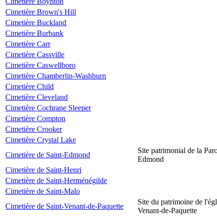
Cimetière Boynton
Cimetière Brown's Hill
Cimetière Buckland
Cimetière Burbank
Cimetière Carr
Cimetière Cassville
Cimetière Caswellboro
Cimetière Chamberlin-Washburn
Cimetière Child
Cimetière Cleveland
Cimetière Cochrane Sleeper
Cimetière Compton
Cimetière Crooker
Cimetière Crystal Lake
Site patrimonial de la Par
Cimetière de Saint-Edmond
Edmond
Cimetière de Saint-Henri
Cimetière de Saint-Herménégilde
Cimetière de Saint-Malo
Site du patrimoine de l'égl
Cimetière de Saint-Venant-de-Paquette
Venant-de-Paquette