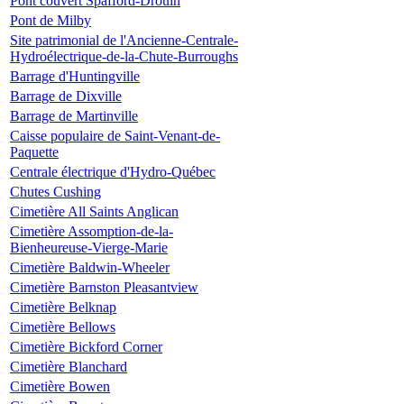
Pont couvert Spafford-Drouin
Pont de Milby
Site patrimonial de l'Ancienne-Centrale-
Hydroélectrique-de-la-Chute-Burroughs
Barrage d'Huntingville
Barrage de Dixville
Barrage de Martinville
Caisse populaire de Saint-Venant-de-
Paquette
Centrale électrique d'Hydro-Québec
Chutes Cushing
Cimetière All Saints Anglican
Cimetière Assomption-de-la-
Bienheureuse-Vierge-Marie
Cimetière Baldwin-Wheeler
Cimetière Barnston Pleasantview
Cimetière Belknap
Cimetière Bellows
Cimetière Bickford Corner
Cimetière Blanchard
Cimetière Bowen