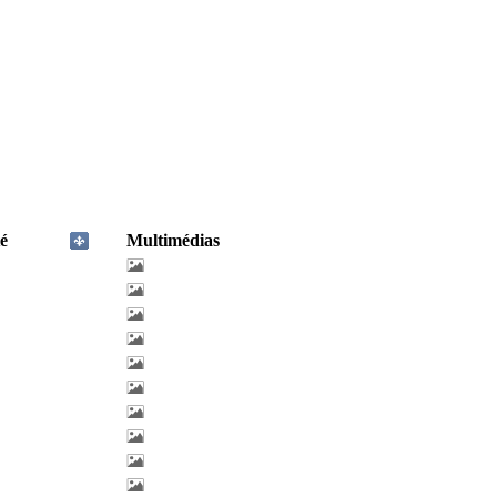
é
Multimédias