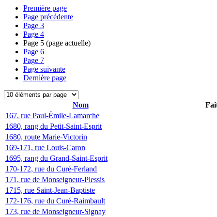
Première page
Page précédente
Page
3
Page
4
Page
5
(page actuelle)
Page
6
Page
7
Page suivante
Dernière page
Nom
Fai
167, rue Paul-Émile-Lamarche
1680, rang du Petit-Saint-Esprit
1680, route Marie-Victorin
169-171, rue Louis-Caron
1695, rang du Grand-Saint-Esprit
170-172, rue du Curé-Ferland
171, rue de Monseigneur-Plessis
1715, rue Saint-Jean-Baptiste
172-176, rue du Curé-Raimbault
173, rue de Monseigneur-Signay