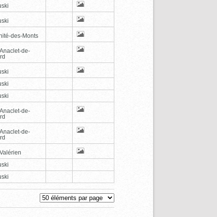
ski
ski
inité-des-Monts
-Anaclet-de-
rd
ski
ski
ski
-Anaclet-de-
rd
-Anaclet-de-
rd
Valérien
ski
ski