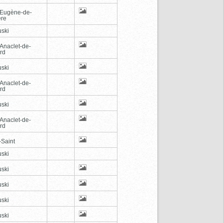
-Eugène-de-
ère
ski
-Anaclet-de-
rd
ski
-Anaclet-de-
rd
ski
-Anaclet-de-
rd
-Saint
ski
ski
ski
ski
ski