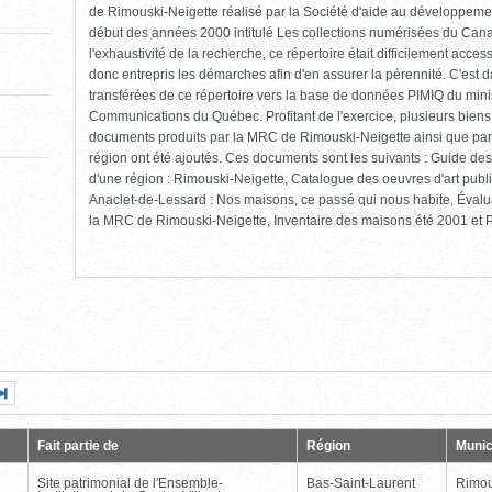
de Rimouski-Neigette réalisé par la Société d'aide au développement
début des années 2000 intitulé Les collections numérisées du Cana
l'exhaustivité de la recherche, ce répertoire était difficilement ac
donc entrepris les démarches afin d'en assurer la pérennité. C'est 
transférées de ce répertoire vers la base de données PIMIQ du minis
Communications du Québec. Profitant de l'exercice, plusieurs biens
documents produits par la MRC de Rimouski-Neigette ainsi que par
région ont été ajoutés. Ces documents sont les suivants : Guide des 
d'une région : Rimouski-Neigette, Catalogue des oeuvres d'art pub
Anaclet-de-Lessard : Nos maisons, ce passé qui nous habite, Évalu
la MRC de Rimouski-Neigette, Inventaire des maisons été 2001 et Pr
Page
Dernière
nte
page
Fait partie de
Région
Munic
Site patrimonial de l'Ensemble-
Bas-Saint-Laurent
Rimou