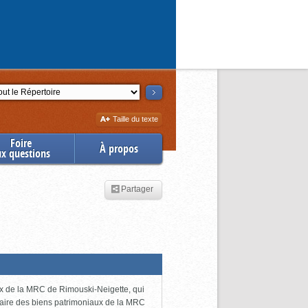
ction
Augmenter
Taille du texte
la
Foire
À propos
ux questions
Partager
ux de la MRC de Rimouski-Neigette, qui
taire des biens patrimoniaux de la MRC