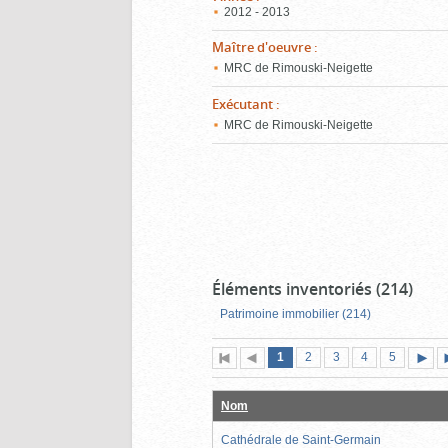
2012 - 2013
Maître d'oeuvre
:
MRC de Rimouski-Neigette
Exécutant
:
MRC de Rimouski-Neigette
Éléments inventoriés (214)
Patrimoine immobilier (214)
Page
(page
Page
Page
Page
Page
1
Première
2
Page
3
4
5
actuelle)
page
précédente
suiva
Nom
Cathédrale de Saint-Germain