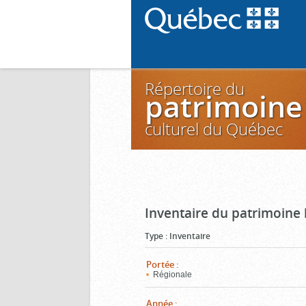
Répertoire du
patrimoine
culturel du Québec
Inventaire du patrimoine 
Type
:
Inventaire
Portée
:
Régionale
Année
: