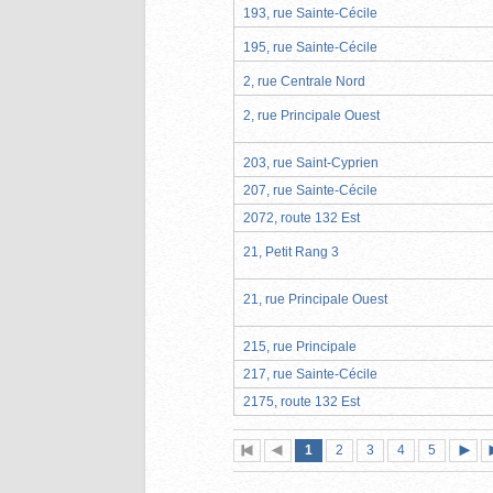
193, rue Sainte-Cécile
195, rue Sainte-Cécile
2, rue Centrale Nord
2, rue Principale Ouest
203, rue Saint-Cyprien
207, rue Sainte-Cécile
2072, route 132 Est
21, Petit Rang 3
21, rue Principale Ouest
215, rue Principale
217, rue Sainte-Cécile
2175, route 132 Est
Page
(page
Page
Page
Page
Page
1
Première
2
Page
3
4
5
actuelle)
page
précédente
suiva