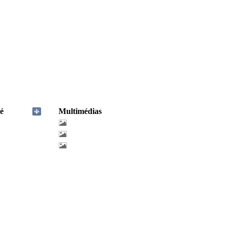
é
Multimédias