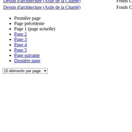
Dessin d'architecture (Asile de la Charité)
Fonds Ch
Dessin d'architecture (Asile de la Charité)
Fonds Ch
Première page
Page précédente
Page
1
(page actuelle)
Page
2
Page
3
Page
4
Page
5
Page suivante
Dernière page