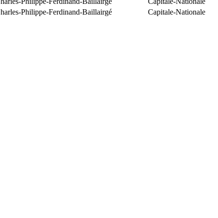
arles-Philippe-Ferdinand-Baillairgé
Capitale-Nationale
arles-Philippe-Ferdinand-Baillairgé
Capitale-Nationale