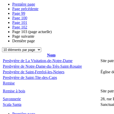
Première page
Page précédente
Page
99
Page
100
Page
101
Page
102
Page
103
(page actuelle)
Page suivante
Dernière page
Nom
Presbytère de La Visitation-de-Notre-Dame
Site pat
Presbytère de Notre-Dame-du-Très-Saint-Rosaire
Presbytère de Saint-Ferréol-les-Neiges
Église d
Presbytère de Saint-Tite-des-Caps
Remise
Remise à bois
Site pa
Savonnerie
28, rue 
Scala Santa
Sanctua
Première page