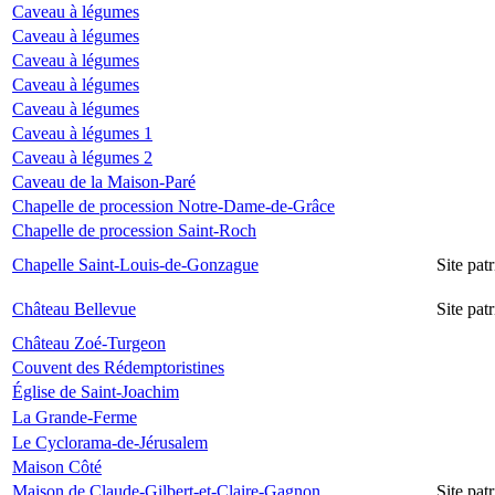
Caveau à légumes
Caveau à légumes
Caveau à légumes
Caveau à légumes
Caveau à légumes
Caveau à légumes 1
Caveau à légumes 2
Caveau de la Maison-Paré
Chapelle de procession Notre-Dame-de-Grâce
Chapelle de procession Saint-Roch
Chapelle Saint-Louis-de-Gonzague
Site pa
Château Bellevue
Site pa
Château Zoé-Turgeon
Couvent des Rédemptoristines
Église de Saint-Joachim
La Grande-Ferme
Le Cyclorama-de-Jérusalem
Maison Côté
Maison de Claude-Gilbert-et-Claire-Gagnon
Site pa