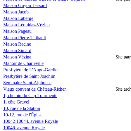
Maison Guyon-Lessard
Maison Jacob
Maison Laberge
Maison Léonidas-Vézina
Maison Pageau
Maison Pierre-Thibault
Maison Racine
Maison Simard
Maison Vézina
Site pa
Manoir de Charleville
Presbytère de L'Ange-Gardien
Presbytère de Saint-Joachim
Séminaire Saint-Alphonse
Vieux couvent de Château-Richer
Site ar
1, chemin du Cap-Tourmente
1, côte Gravel
10, rue de la Station
10-12, rue de l'Église
10042-10044, avenue Royale
10046, avenue Royale