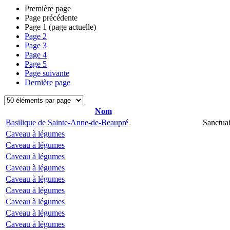
Première page
Page précédente
Page
1
(page actuelle)
Page
2
Page
3
Page
4
Page
5
Page suivante
Dernière page
Nom
Basilique de Sainte-Anne-de-Beaupré
Sanctua
Caveau à légumes
Caveau à légumes
Caveau à légumes
Caveau à légumes
Caveau à légumes
Caveau à légumes
Caveau à légumes
Caveau à légumes
Caveau à légumes