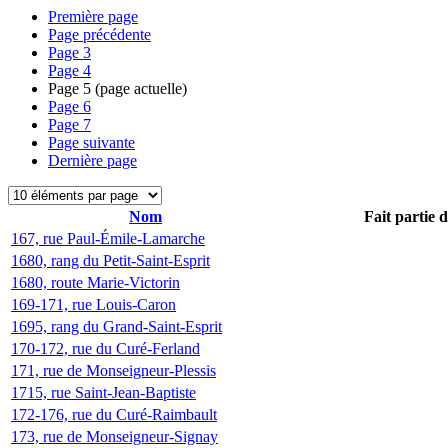
Première page
Page précédente
Page
3
Page
4
Page
5
(page actuelle)
Page
6
Page
7
Page suivante
Dernière page
Nom
Fait partie 
167, rue Paul-Émile-Lamarche
1680, rang du Petit-Saint-Esprit
1680, route Marie-Victorin
169-171, rue Louis-Caron
1695, rang du Grand-Saint-Esprit
170-172, rue du Curé-Ferland
171, rue de Monseigneur-Plessis
1715, rue Saint-Jean-Baptiste
172-176, rue du Curé-Raimbault
173, rue de Monseigneur-Signay