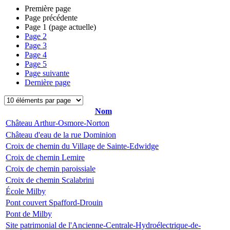
Première page
Page précédente
Page
1
(page actuelle)
Page
2
Page
3
Page
4
Page
5
Page suivante
Dernière page
Nom
Château Arthur-Osmore-Norton
Château d'eau de la rue Dominion
Croix de chemin du Village de Sainte-Edwidge
Croix de chemin Lemire
Croix de chemin paroissiale
Croix de chemin Scalabrini
École Milby
Pont couvert Spafford-Drouin
Pont de Milby
Site patrimonial de l'Ancienne-Centrale-Hydroélectrique-de-