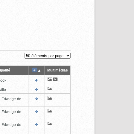
palité
Multimédias
cook
ille
e-Edwidge-de-
n
e-Edwidge-de-
n
e-Edwidge-de-
n