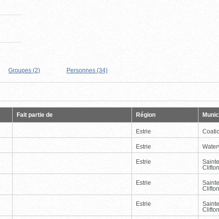
Groupes (2)
Personnes (34)
Page
Dernière
Fait partie de
Région
Munici
Estrie
Coati
Estrie
Waterv
Estrie
Saint
Clifto
Estrie
Saint
Clifto
Estrie
Saint
Clifto