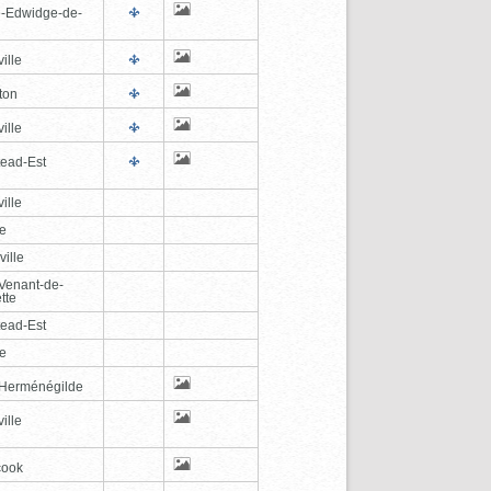
e-Edwidge-de-
n
ille
ton
ille
tead-Est
ille
le
ville
-Venant-de-
tte
tead-Est
le
-Herménégilde
ille
cook