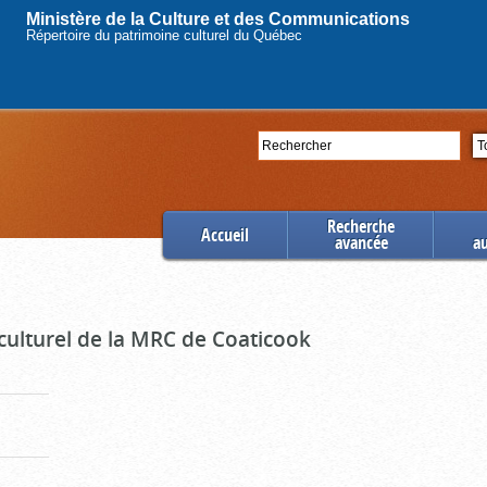
Ministère de la Culture et des Communications
Répertoire du patrimoine culturel du Québec
Rechercher
Se
Recherche
Accueil
avancée
a
culturel de la MRC de Coaticook