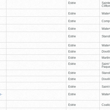
Estrie
Saint
Clifto
Estrie
Waterv
Estrie
Comp
Estrie
Waterv
Estrie
Stans
Estrie
Waterv
Estrie
Dixvil
Estrie
Martin
Estrie
Saint
Paque
Estrie
Stans
Estrie
Dixvil
Estrie
Saint
e-
Estrie
Waterv
Estrie
Coati