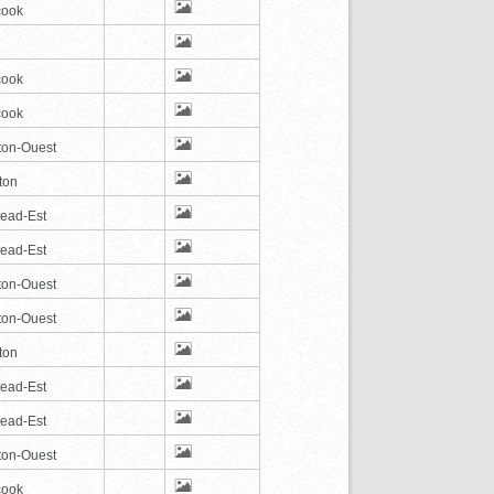
cook
cook
cook
ton-Ouest
ton
tead-Est
tead-Est
ton-Ouest
ton-Ouest
ton
tead-Est
tead-Est
ton-Ouest
cook