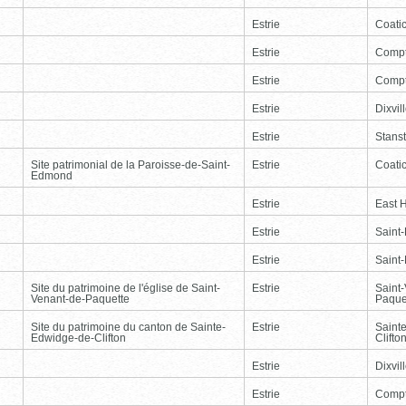
Estrie
Coati
Estrie
Comp
Estrie
Comp
Estrie
Dixvil
Estrie
Stans
Site patrimonial de la Paroisse-de-Saint-
Estrie
Coati
Edmond
Estrie
East 
Estrie
Saint
Estrie
Saint
Site du patrimoine de l'église de Saint-
Estrie
Saint
Venant-de-Paquette
Paque
Site du patrimoine du canton de Sainte-
Estrie
Saint
Edwidge-de-Clifton
Clifto
Estrie
Dixvil
Estrie
Comp