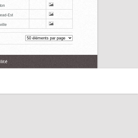
ton
tead-Est
ville
lité