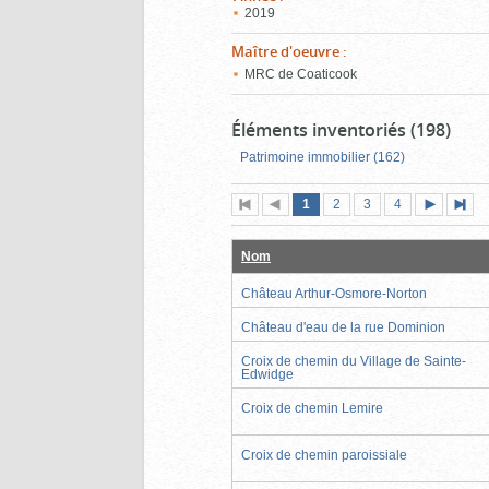
2019
Maître d'oeuvre
:
MRC de Coaticook
Éléments inventoriés (198)
Patrimoine immobilier (162)
Page
(page
Page
Page
Page
1
Première
2
Page
3
4
actuelle)
page
précédente
suivante
page
Nom
Château Arthur-Osmore-Norton
Château d'eau de la rue Dominion
Croix de chemin du Village de Sainte-
Edwidge
Croix de chemin Lemire
Croix de chemin paroissiale