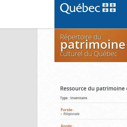
Répertoire du
patrimoine
culturel du Québec
Ressource du patrimoine 
Type
:
Inventaire
Portée
:
Régionale
Année
: