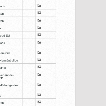
cook
ton
ton
le
tead-Est
cook
Hereford
-Herménégilde
-Malo
-Venant-de-
tte
e-Edwidge-de-
n
le
ton