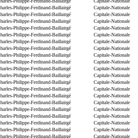
arles-Philippe-Ferdinand-Baillairgé
Capitale-Nationale
arles-Philippe-Ferdinand-Baillairgé
Capitale-Nationale
arles-Philippe-Ferdinand-Baillairgé
Capitale-Nationale
arles-Philippe-Ferdinand-Baillairgé
Capitale-Nationale
arles-Philippe-Ferdinand-Baillairgé
Capitale-Nationale
arles-Philippe-Ferdinand-Baillairgé
Capitale-Nationale
arles-Philippe-Ferdinand-Baillairgé
Capitale-Nationale
arles-Philippe-Ferdinand-Baillairgé
Capitale-Nationale
arles-Philippe-Ferdinand-Baillairgé
Capitale-Nationale
arles-Philippe-Ferdinand-Baillairgé
Capitale-Nationale
arles-Philippe-Ferdinand-Baillairgé
Capitale-Nationale
arles-Philippe-Ferdinand-Baillairgé
Capitale-Nationale
arles-Philippe-Ferdinand-Baillairgé
Capitale-Nationale
arles-Philippe-Ferdinand-Baillairgé
Capitale-Nationale
arles-Philippe-Ferdinand-Baillairgé
Capitale-Nationale
arles-Philippe-Ferdinand-Baillairgé
Capitale-Nationale
arles-Philippe-Ferdinand-Baillairgé
Capitale-Nationale
arles-Philippe-Ferdinand-Baillairgé
Capitale-Nationale
arles-Philippe-Ferdinand-Baillairgé
Capitale-Nationale
arles-Philippe-Ferdinand-Baillairgé
Capitale-Nationale
arles-Philippe-Ferdinand-Baillairgé
Capitale-Nationale