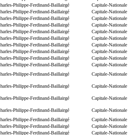
arles-Philippe-Ferdinand-Baillairgé
Capitale-Nationale
arles-Philippe-Ferdinand-Baillairgé
Capitale-Nationale
arles-Philippe-Ferdinand-Baillairgé
Capitale-Nationale
arles-Philippe-Ferdinand-Baillairgé
Capitale-Nationale
arles-Philippe-Ferdinand-Baillairgé
Capitale-Nationale
arles-Philippe-Ferdinand-Baillairgé
Capitale-Nationale
arles-Philippe-Ferdinand-Baillairgé
Capitale-Nationale
arles-Philippe-Ferdinand-Baillairgé
Capitale-Nationale
arles-Philippe-Ferdinand-Baillairgé
Capitale-Nationale
arles-Philippe-Ferdinand-Baillairgé
Capitale-Nationale
arles-Philippe-Ferdinand-Baillairgé
Capitale-Nationale
arles-Philippe-Ferdinand-Baillairgé
Capitale-Nationale
arles-Philippe-Ferdinand-Baillairgé
Capitale-Nationale
arles-Philippe-Ferdinand-Baillairgé
Capitale-Nationale
arles-Philippe-Ferdinand-Baillairgé
Capitale-Nationale
arles-Philippe-Ferdinand-Baillairgé
Capitale-Nationale
arles-Philippe-Ferdinand-Baillairgé
Capitale-Nationale