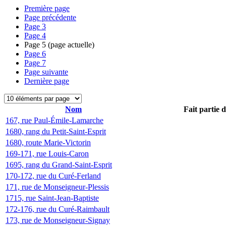
Première page
Page précédente
Page
3
Page
4
Page
5
(page actuelle)
Page
6
Page
7
Page suivante
Dernière page
Nom
Fait partie 
167, rue Paul-Émile-Lamarche
1680, rang du Petit-Saint-Esprit
1680, route Marie-Victorin
169-171, rue Louis-Caron
1695, rang du Grand-Saint-Esprit
170-172, rue du Curé-Ferland
171, rue de Monseigneur-Plessis
1715, rue Saint-Jean-Baptiste
172-176, rue du Curé-Raimbault
173, rue de Monseigneur-Signay