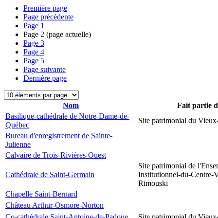
Première page
Page précédente
Page
1
Page
2
(page actuelle)
Page
3
Page
4
Page
5
Page suivante
Dernière page
Nom
Fait partie 
Basilique-cathédrale de Notre-Dame-de-
Site patrimonial du Vieu
Québec
Bureau d'enregistrement de Sainte-
Julienne
Calvaire de Trois-Rivières-Ouest
Site patrimonial de l'Ens
Cathédrale de Saint-Germain
Institutionnel-du-Centre-V
Rimouski
Chapelle Saint-Bernard
Château Arthur-Osmore-Norton
Co-cathédrale Saint-Antoine-de-Padoue
Site patrimonial du Vieu