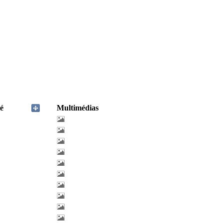
é
Multimédias