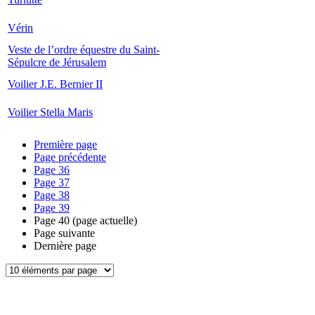
Vérin
Veste de l’ordre équestre du Saint-
Sépulcre de Jérusalem
Voilier J.E. Bernier II
Voilier Stella Maris
Première page
Page précédente
Page
36
Page
37
Page
38
Page
39
Page
40
(page actuelle)
Page suivante
Dernière page